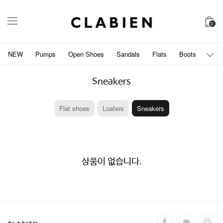
0
NEW
Pumps
Open Shoes
Sandals
Flats
Boots
개인
Sneakers
Flat shoes
Loafers
Sneakers
상품이 없습니다.