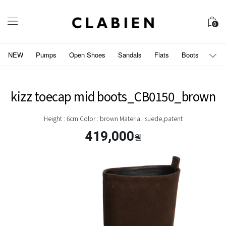
0
NEW
Pumps
Open Shoes
Sandals
Flats
Boots
개인
kizz toecap mid boots_CB0150_brown
Height : 6cm Color : brown Material :suede,patent
419,000
원