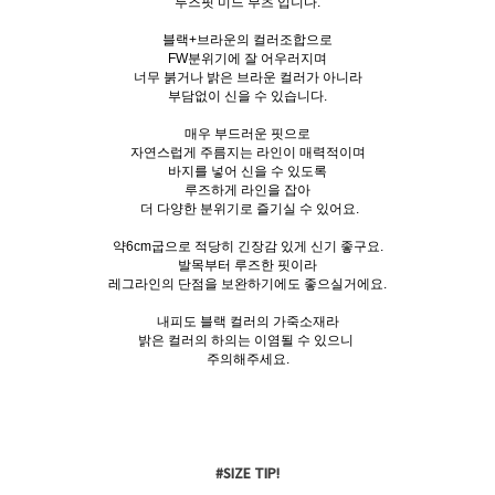
루즈핏 미드 부츠 입니다.
블랙+브라운의 컬러조합으로
FW분위기에 잘 어우러지며
너무 붉거나 밝은 브라운 컬러가 아니라
부담없이 신을 수 있습니다.
매우 부드러운 핏으로
자연스럽게 주름지는 라인이 매력적이며
바지를 넣어 신을 수 있도록
루즈하게 라인을 잡아
더 다양한 분위기로 즐기실 수 있어요.
약6cm굽으로 적당히 긴장감 있게 신기 좋구요.
발목부터 루즈한 핏이라
레그라인의 단점을 보완하기에도 좋으실거에요.
내피도 블랙 컬러의 가죽소재라
밝은 컬러의 하의는 이염될 수 있으니
주의해주세요.
#SIZE TIP!