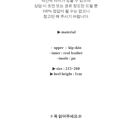
약간씩 차이가 있을 수 있으며
상담 시 조언 또는 권유 정도만 드릴 뿐
100% 정답이 될 수는 없으니
참고만 해 주시기 바랍니다.
▶
material
- upper : kip skin
- inner : real leather
- insole : pu
▶ size : 215~260
▶
heel height : 1cm
# 꼭 읽어주세요:D