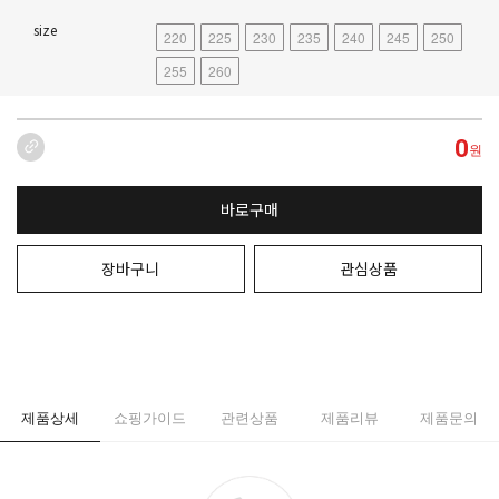
size
220
225
230
235
240
245
250
255
260
0
원
바로구매
장바구니
관심상품
제품상세
쇼핑가이드
관련상품
제품리뷰
제품문의