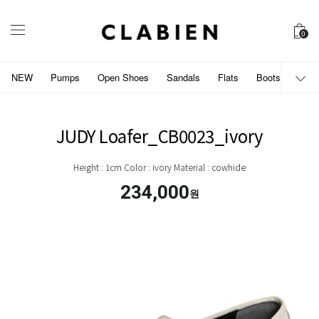
0
NEW
Pumps
Open Shoes
Sandals
Flats
Boots
개인
JUDY Loafer_CB0023_ivory
Height : 1cm Color : ivory Material : cowhide
234,000
원