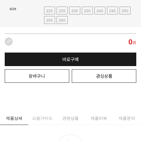
size
220
225
230
235
240
245
250
255
260
0
원
바로구매
장바구니
관심상품
제품상세
쇼핑가이드
관련상품
제품리뷰
제품문의