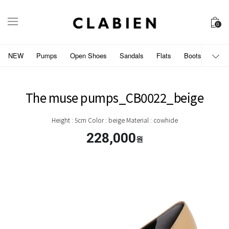
0
NEW
Pumps
Open Shoes
Sandals
Flats
Boots
개인
The muse pumps_CB0022_beige
Height : 5cm Color : beige Material : cowhide
228,000
원