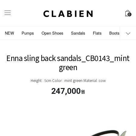
0
NEW
Pumps
Open Shoes
Sandals
Flats
Boots
개인
Enna sling back sandals_CB0143_mint
green
Height : 5cm Color : mint green Material :cow
247,000
원