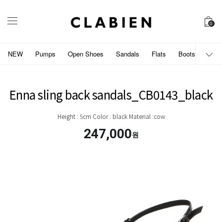
0
NEW
Pumps
Open Shoes
Sandals
Flats
Boots
개인
Enna sling back sandals_CB0143_black
Height : 5cm Color : black Material :cow
247,000
원