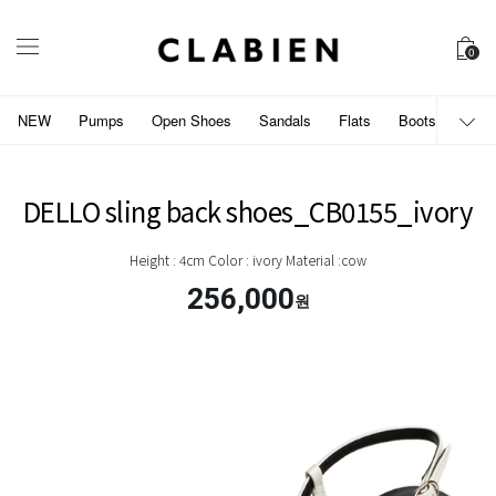
0
NEW
Pumps
Open Shoes
Sandals
Flats
Boots
개인
DELLO sling back shoes_CB0155_ivory
Height : 4cm Color : ivory Material :cow
256,000
원