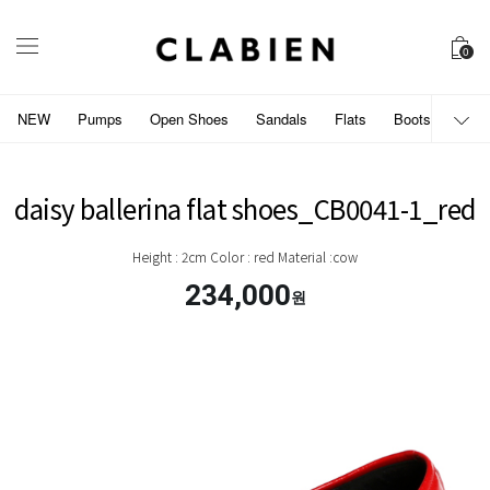
0
NEW
Pumps
Open Shoes
Sandals
Flats
Boots
개인
daisy ballerina flat shoes_CB0041-1_red
Height : 2cm Color : red Material :cow
234,000
원