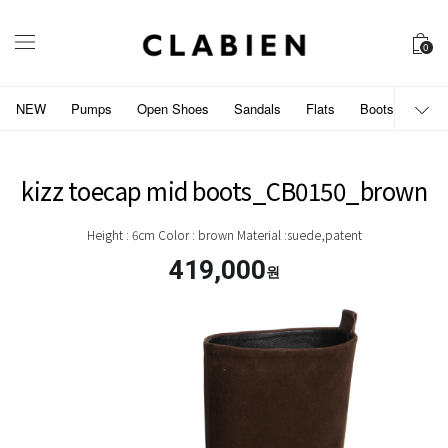
0
NEW
Pumps
Open Shoes
Sandals
Flats
Boots
개인
kizz toecap mid boots_CB0150_brown
Height : 6cm Color : brown Material :suede,patent
419,000
원