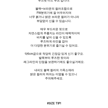
루즈핏 미드 부츠 입니다.
블랙+브라운의 컬러조합으로
FW분위기에 잘 어우러지며
너무 붉거나 밝은 브라운 컬러가 아니라
부담없이 신을 수 있습니다.
매우 부드러운 핏으로
자연스럽게 주름지는 라인이 매력적이며
바지를 넣어 신을 수 있도록
루즈하게 라인을 잡아
더 다양한 분위기로 즐기실 수 있어요.
약6cm굽으로 적당히 긴장감 있게 신기 좋구요.
발목부터 루즈한 핏이라
레그라인의 단점을 보완하기에도 좋으실거에요.
내피도 블랙 컬러의 가죽소재라
밝은 컬러의 하의는 이염될 수 있으니
주의해주세요.
#SIZE TIP!