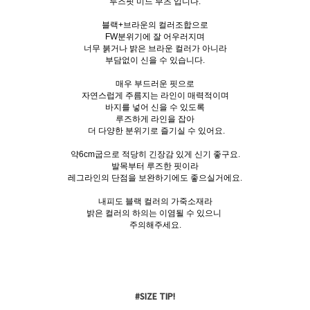
루즈핏 미드 부츠 입니다.
블랙+브라운의 컬러조합으로
FW분위기에 잘 어우러지며
너무 붉거나 밝은 브라운 컬러가 아니라
부담없이 신을 수 있습니다.
매우 부드러운 핏으로
자연스럽게 주름지는 라인이 매력적이며
바지를 넣어 신을 수 있도록
루즈하게 라인을 잡아
더 다양한 분위기로 즐기실 수 있어요.
약6cm굽으로 적당히 긴장감 있게 신기 좋구요.
발목부터 루즈한 핏이라
레그라인의 단점을 보완하기에도 좋으실거에요.
내피도 블랙 컬러의 가죽소재라
밝은 컬러의 하의는 이염될 수 있으니
주의해주세요.
#SIZE TIP!