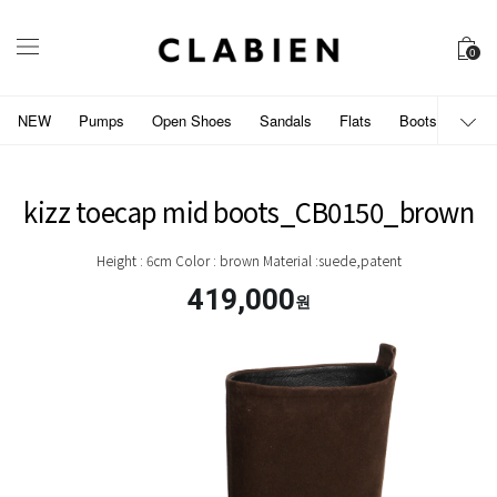
0
NEW
Pumps
Open Shoes
Sandals
Flats
Boots
개인
kizz toecap mid boots_CB0150_brown
Height : 6cm Color : brown Material :suede,patent
419,000
원