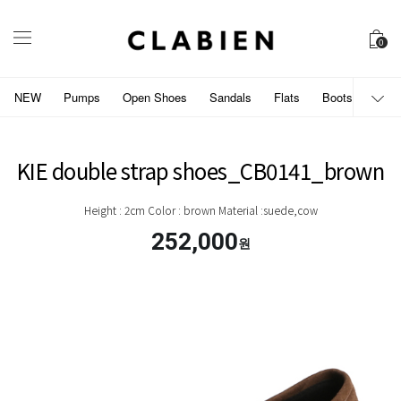
0
NEW
Pumps
Open Shoes
Sandals
Flats
Boots
개인
KIE double strap shoes_CB0141_brown
Height : 2cm Color : brown Material :suede,cow
252,000
원