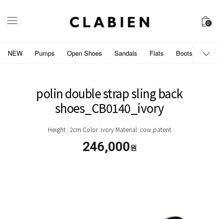
0
NEW
Pumps
Open Shoes
Sandals
Flats
Boots
개인
polin double strap sling back
shoes_CB0140_ivory
Height : 2cm Color :ivory Material :cow,patent
246,000
원