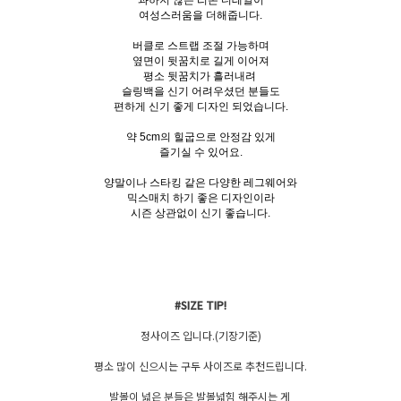
과하지 않은 리본 디테일이
여성스러움을 더해줍니다.
버클로 스트랩 조절 가능하며
옆면이 뒷꿈치로 길게 이어져
평소 뒷꿈치가 흘러내려
슬링백을 신기 어려우셨던 분들도
편하게 신기 좋게 디자인 되었습니다.
약 5cm의 힐굽으로 안정감 있게
즐기실 수 있어요.
양말이나 스타킹 같은 다양한 레그웨어와
믹스매치 하기 좋은 디자인이라
시즌 상관없이 신기 좋습니다.
#SIZE TIP!
정사이즈 입니다.(기장기준)
평소 많이 신으시는 구두 사이즈로 추천드립니다.
발볼이 넓은 분들은 발볼넓힘 해주시는 게