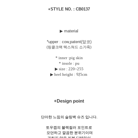
+STYLE NO. : CB0137
▶ material
*uppe
r : cow,patent(앞코)
(링클크랙 텍스쳐드 소가죽)
* inner :pig skin
* insole : pu
▶ size :
220~255
▶ heel height : 약5cm
+Design point
단아한 느낌의 슬링백 슈즈 입니다.
토우캡의 블랙컬러 포인트로
모던하고 깔끔한 분위기이며