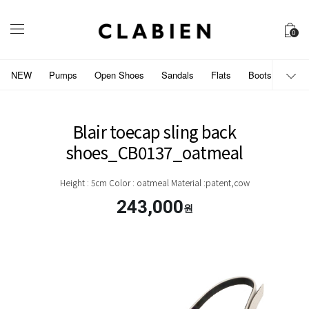
0
NEW
Pumps
Open Shoes
Sandals
Flats
Boots
개인
Blair toecap sling back
shoes_CB0137_oatmeal
Height : 5cm Color : oatmeal Material :patent,cow
243,000
원