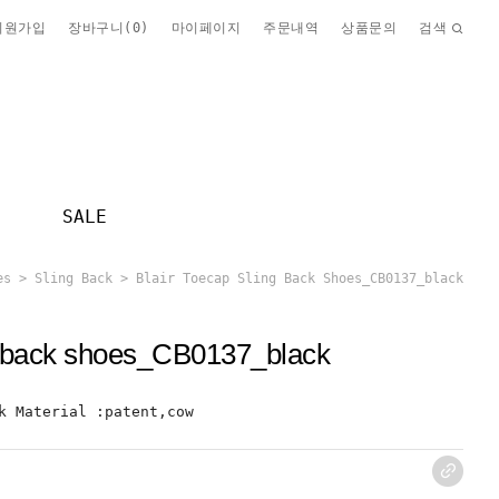
회원가입
장바구니(
0
)
마이페이지
주문내역
상품문의
검색
SALE
es
>
Sling Back
> Blair Toecap Sling Back Shoes_CB0137_black
ng back shoes_CB0137_black
k Material :patent,cow