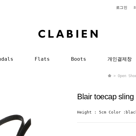
로그인
ndals
Flats
Boots
개인결제창
>
Open Sho
Blair toecap sli
Height : 5cm Color :blac