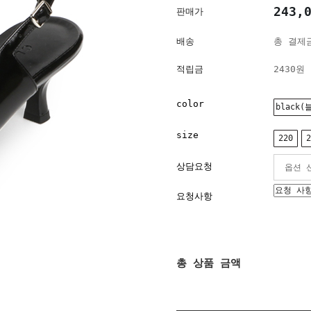
243,
판매가
배송
총 결제금
적립금
2430원
color
black(
size
220
2
상담요청
요청사항
총 상품 금액