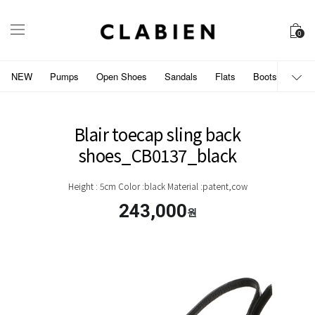
0
NEW
Pumps
Open Shoes
Sandals
Flats
Boots
개인
Blair toecap sling back
shoes_CB0137_black
Height : 5cm Color :black Material :patent,cow
243,000
원