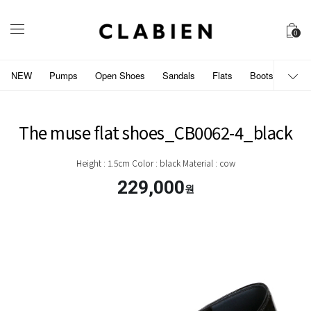
0
NEW
Pumps
Open Shoes
Sandals
Flats
Boots
개인
The muse flat shoes_CB0062-4_black
Height : 1.5cm Color : black Material : cow
229,000
원