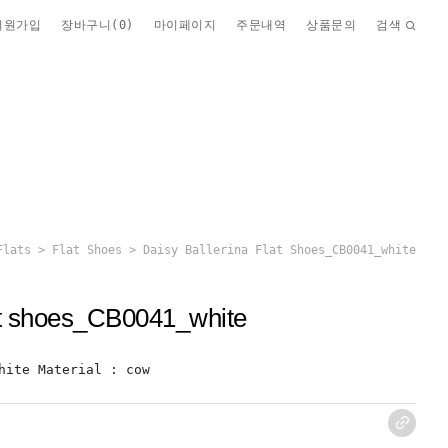
회원가입
장바구니(
0
)
마이페이지
주문내역
상품문의
검색
Flats
>
Flat Shoes
> Daisy Ballerina Flat Shoes_CB0041_white
lat shoes_CB0041_white
hite Material : cow