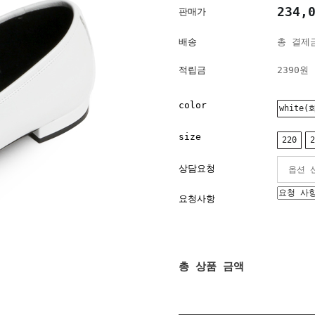
234,
판매가
배송
총 결제금
적립금
2390원
color
white(
size
220
2
상담요청
요청사항
총 상품 금액