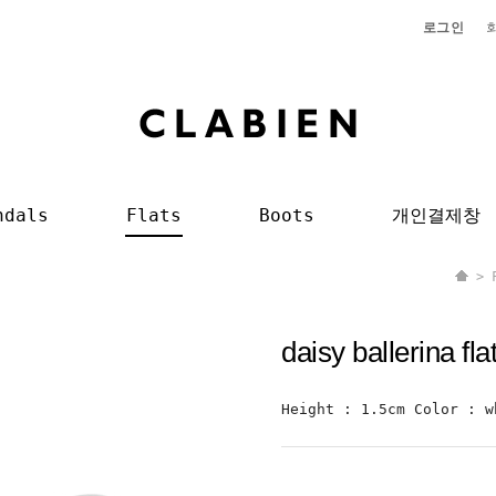
로그인
ndals
Flats
Boots
개인결제창
>
daisy ballerina f
Height : 1.5cm Color : w