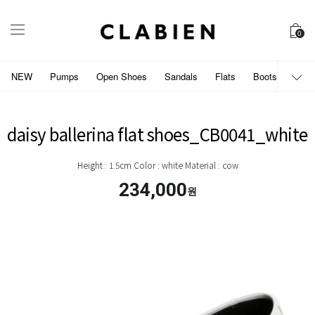
0
NEW
Pumps
Open Shoes
Sandals
Flats
Boots
개인
daisy ballerina flat shoes_CB0041_white
Height : 1.5cm Color : white Material : cow
234,000
원