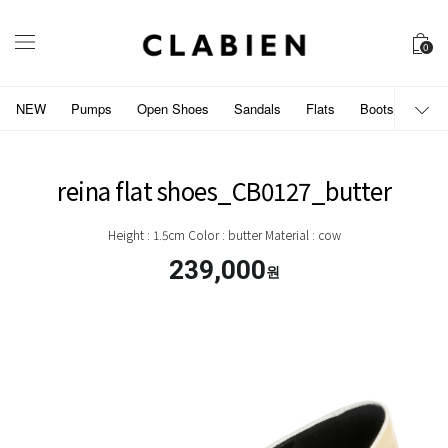
0
NEW
Pumps
Open Shoes
Sandals
Flats
Boots
개인
reina flat shoes_CB0127_butter
Height : 1.5cm Color : butter Material : cow
239,000
원