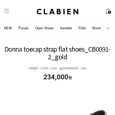
0
NEW
Pumps
Open Shoes
Sandals
Flats
Boots
개인
Donna toecap strap flat shoes_CB0091-
2_gold
Height : 1.5cm Color : gold Material : cow
234,000
원