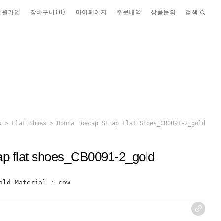
회원가입
장바구니(
0
)
마이페이지
주문내역
상품문의
검색
s
>
Flat Shoes
> Donna Toecap Strap Flat Shoes_CB0091-2_gold
ap flat shoes_CB0091-2_gold
old Material : cow