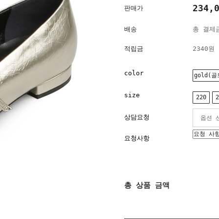
234,
판매가
배송
총 결제금
적립금
2340원
color
gold(골
size
220
2
상담요청
요청사항
총 상품 금액