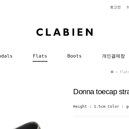
로그인
ndals
Flats
Boots
개인결제창
>
Flat
Donna toecap str
Height : 1.5cm Color : g