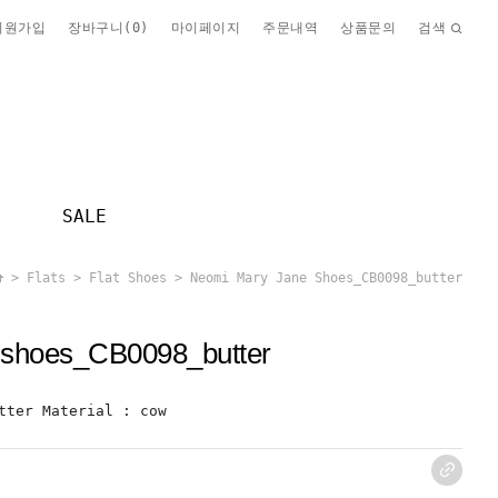
회원가입
장바구니(
0
)
마이페이지
주문내역
상품문의
검색
SALE
>
Flats
>
Flat Shoes
> Neomi Mary Jane Shoes_CB0098_butter
 shoes_CB0098_butter
tter Material : cow