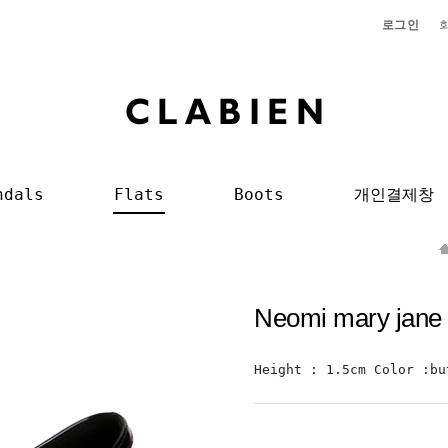
로그인
ndals
Flats
Boots
개인결제창
Neomi mary jane
Height : 1.5cm Color :bu