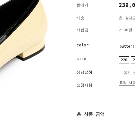
239,
판매가
배송
총 결제금
적립금
2390원
color
butter
size
220
2
상담요청
요청사항
총 상품 금액