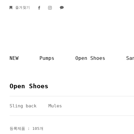
즐겨찾기
NEW
Pumps
Open Shoes
Sa
Open Shoes
Sling back
Mules
등록제품 : 105개