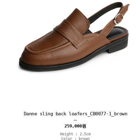
Danne sling back loafers_CB0077-1_brown
259,000
원
Height : 2.5cm
Color : brown