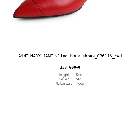
ANNE MARY JANE sling back shoes_CB0116_red
238,000
원
Height : 5cm
Color : red
Material : cow