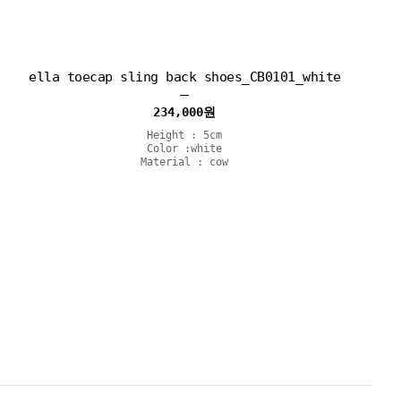
ella toecap sling back shoes_CB0101_white
234,000
원
Height : 5cm
Color :white
Material : cow