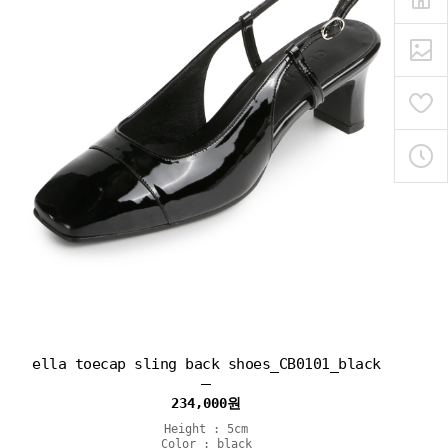
ella toecap sling back shoes_CB0101_black
234,000
원
Height : 5cm
Color : black