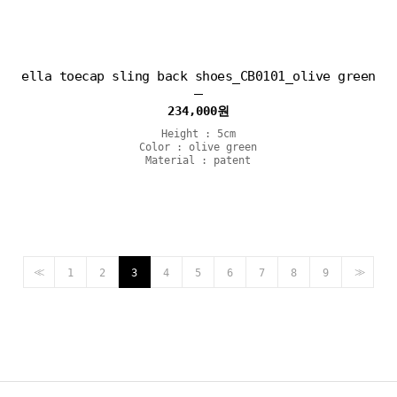
ella toecap sling back shoes_CB0101_olive green
234,000
원
Height : 5cm
Color : olive green
Material : patent
<<
>>
1
2
3
4
5
6
7
8
9