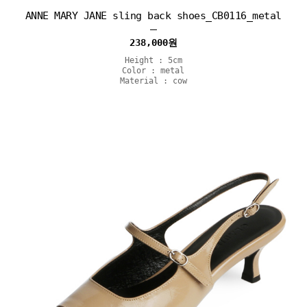
ANNE MARY JANE sling back shoes_CB0116_metal
238,000
원
Height : 5cm
Color : metal
Material : cow