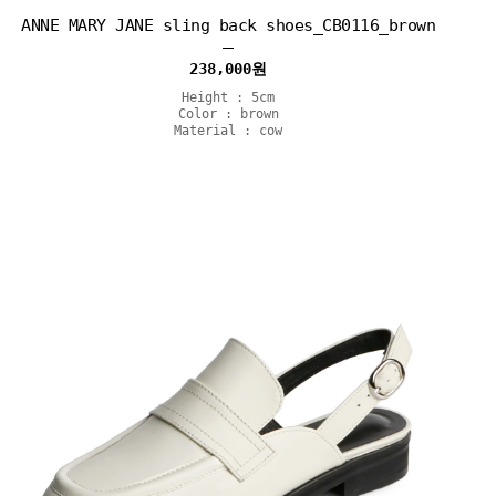
ANNE MARY JANE sling back shoes_CB0116_brown
238,000
원
Height : 5cm
Color : brown
Material : cow