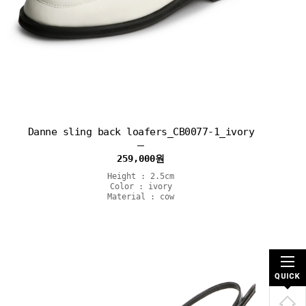
Danne sling back loafers_CB0077-1_ivory
259,000
원
Height : 2.5cm
Color : ivory
Material : cow