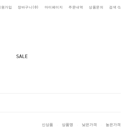
회원가입
장바구니(
0
)
마이페이지
주문내역
상품문의
검색
SALE
신상품
상품명
낮은가격
높은가격