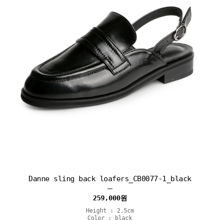
Danne sling back loafers_CB0077-1_black
259,000
원
Height : 2.5cm
Color : black