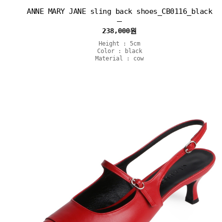
ANNE MARY JANE sling back shoes_CB0116_black
238,000
원
Height : 5cm
Color : black
Material : cow