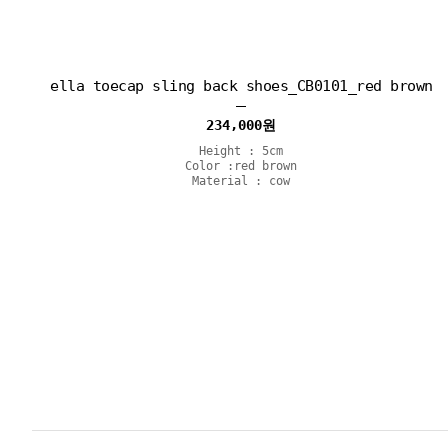
ella toecap sling back shoes_CB0101_red brown
234,000
원
Height : 5cm
Color :red brown
Material : cow